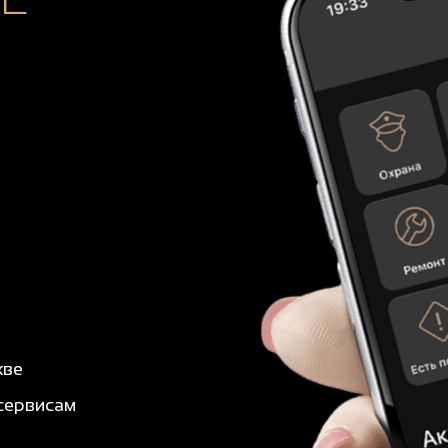
кве
сервисам