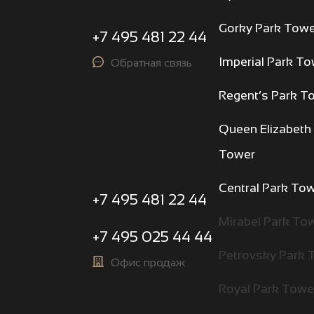
Gorky Park Towe
+7 495 481 22 44
Imperial Park T
Обратная связь
Regent’s Park T
Queen Elizabeth
Tower
Central Park To
+7 495 481 22 44
Mirabel Park To
+7 495 025 44 44
Petrovsky Park 
Офис продаж
Royal Park Towe