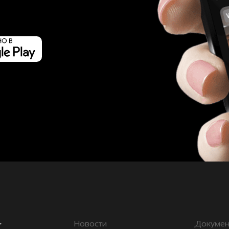
Новости
Докумен
r