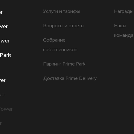
Услуги и тарифы
Награды
r
Вопросы и ответы
Наша
ower
команда
Собрание
ower
собственников
 Park
Паркинг Prime Park
Доставка Prime Delivery
wer
wer
Tower
r